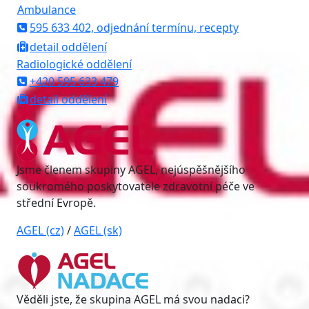
Ambulance
595 633 402, odjednání termínu, recepty
detail oddělení
Radiologické oddělení
+420 595 633 479
detail oddělení
Jsme členem skupiny AGEL, nejúspěšnějšího
soukromého poskytovatele zdravotní péče ve
střední Evropě.
AGEL (cz)
/
AGEL (sk)
Věděli jste, že skupina AGEL má svou nadaci?