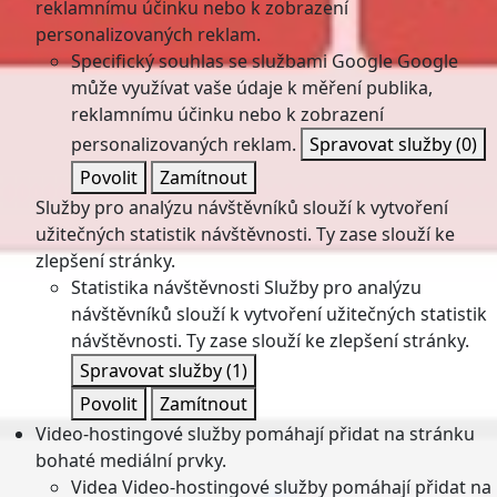
reklamnímu účinku nebo k zobrazení
personalizovaných reklam.
Specifický souhlas se službami Google
Google
může využívat vaše údaje k měření publika,
reklamnímu účinku nebo k zobrazení
personalizovaných reklam.
Spravovat služby
(0)
Povolit
Zamítnout
Služby pro analýzu návštěvníků slouží k vytvoření
užitečných statistik návštěvnosti. Ty zase slouží ke
zlepšení stránky.
Statistika návštěvnosti
Služby pro analýzu
návštěvníků slouží k vytvoření užitečných statistik
návštěvnosti. Ty zase slouží ke zlepšení stránky.
Spravovat služby
(1)
Povolit
Zamítnout
Video-hostingové služby pomáhají přidat na stránku
bohaté mediální prvky.
Videa
Video-hostingové služby pomáhají přidat na