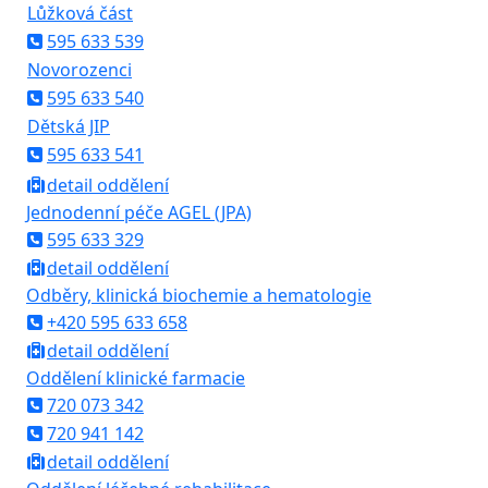
Lůžková část
595 633 539
Novorozenci
595 633 540
Dětská JIP
595 633 541
detail oddělení
Jednodenní péče AGEL (JPA)
595 633 329
detail oddělení
Odběry, klinická biochemie a hematologie
+420 595 633 658
detail oddělení
Oddělení klinické farmacie
720 073 342
720 941 142
detail oddělení