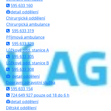
595 633 160
detail oddělení
Chirurgické oddělení
Chirurgická ambulance
595 633 319
Příjmová ambulance
595 633 329
Lůžkové odd. stanice A
595 633 305
Lůžkové odd. stanice B
595 633 308
detail oddělení
Dopravní zdravotní služba
595 633 154
724 649 927 pouze od 18 do 6 h
detail oddělení
Dětské oddělení