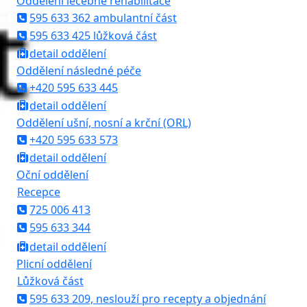
Oddělení léčebné rehabilitace
595 633 362 ambulantní část
595 633 425 lůžková část
detail oddělení
Oddělení následné péče
+420 595 633 445
detail oddělení
Oddělení ušní, nosní a krční (ORL)
+420 595 633 573
detail oddělení
Oční oddělení
Recepce
725 006 413
595 633 344
detail oddělení
Plicní oddělení
Lůžková část
595 633 209, neslouží pro recepty a objednání