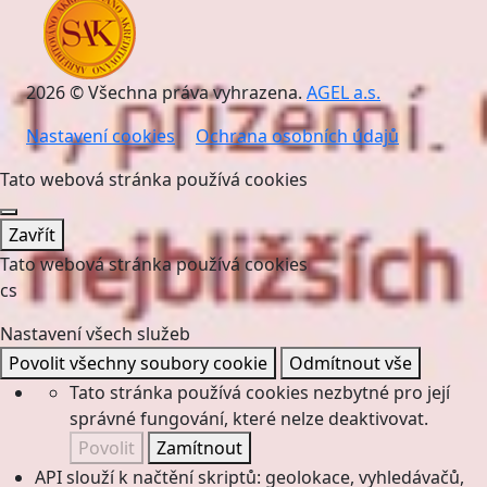
2026 © Všechna práva vyhrazena.
AGEL a.s.
Nastavení cookies
Ochrana osobních údajů
Tato webová stránka používá cookies
Zavřít
Tato webová stránka používá cookies
cs
Nastavení všech služeb
Povolit všechny soubory cookie
Odmítnout vše
Tato stránka používá cookies nezbytné pro její
správné fungování, které nelze deaktivovat.
Povolit
Zamítnout
API slouží k načtění skriptů: geolokace, vyhledávačů,