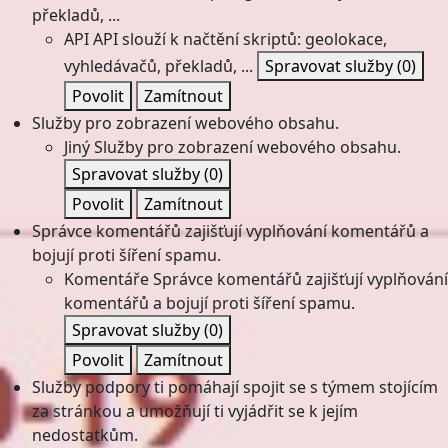
překladů, ...
API
API slouží k načtění skriptů: geolokace,
vyhledávačů, překladů, ...
Spravovat služby
(0)
Povolit
Zamítnout
Služby pro zobrazení webového obsahu.
Jiný
Služby pro zobrazení webového obsahu.
Spravovat služby
(0)
Povolit
Zamítnout
Správce komentářů zajišťují vyplňování komentářů a
bojují proti šíření spamu.
Komentáře
Správce komentářů zajišťují vyplňování
komentářů a bojují proti šíření spamu.
Spravovat služby
(0)
Povolit
Zamítnout
Služby podpory ti pomáhají spojit se s týmem stojícím
za stránkou a umožňují ti vyjádřit se k jejím
nedostatkům.