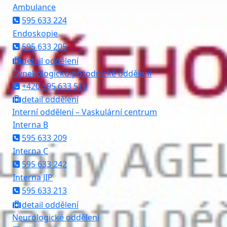
Ambulance
595 633 224
Endoskopie
595 633 205
detail oddělení
Gynekologicko-porodnické oddělení
+420 595 633 516
detail oddělení
Interní oddělení – Vaskulární centrum
Interna B
595 633 209
Interna C
595 633 242
Interna JIP
595 633 213
detail oddělení
Neurologické oddělení