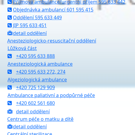
Příjmová ambulance/urgentní příjem 595 633 442
Objednávka ambulancí 601 595 415
Oddělení 595 633 449
JIP 595 633 451
detail oddělení
Anesteziologicko-resuscitační oddělení
Lůžková část
+420 595 633 888
Anesteziologická ambulance
+420 595 633 272, 274
Algeziologická ambulance
+420 725 129 909
Ambulance paliativní a podpůrné péče
+420 602 561 680
detail oddělení
Centrum péče o matku a dítě
detail oddělení
Centrální sterilizace