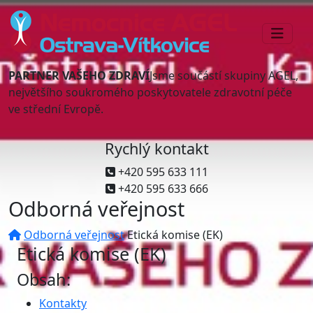
PARTNER VAŠEHO ZDRAVÍ
Jsme součástí skupiny AGEL,
největšího soukromého poskytovatele zdravotní péče
ve střední Evropě.
Rychlý kontakt
+420 595 633 111
+420 595 633 666
Odborná veřejnost
Odborná veřejnost
Etická komise (EK)
Etická komise (EK)
Obsah:
Kontakty