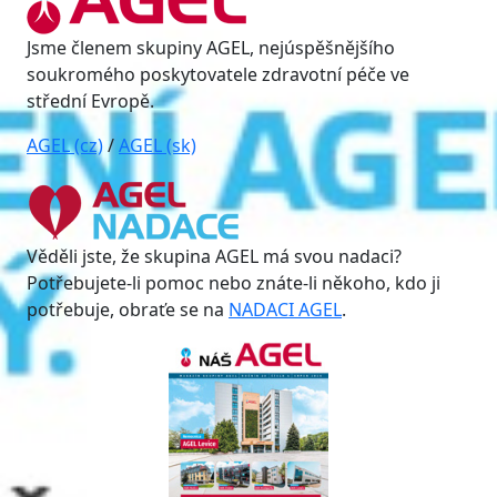
Jsme členem skupiny AGEL, nejúspěšnějšího
soukromého poskytovatele zdravotní péče ve
střední Evropě.
AGEL (cz)
/
AGEL (sk)
Věděli jste, že skupina AGEL má svou nadaci?
Potřebujete-li pomoc nebo znáte-li někoho, kdo ji
potřebuje, obraťe se na
NADACI AGEL
.