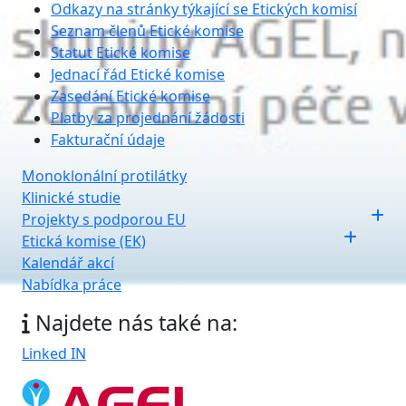
Odkazy na stránky týkající se Etických komisí
Seznam členů Etické komise
Statut Etické komise
Jednací řád Etické komise
Zasedání Etické komise
Platby za projednání žádosti
Fakturační údaje
Monoklonální protilátky
Klinické studie
Projekty s podporou EU
Etická komise (EK)
Kalendář akcí
Nabídka práce
Najdete nás také na:
Linked IN