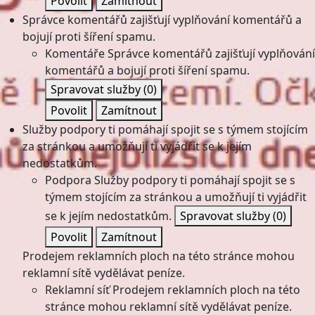
Povolit
Zamítnout
Správce komentářů zajišťují vyplňování komentářů a
bojují proti šíření spamu.
Komentáře
Správce komentářů zajišťují vyplňování
komentářů a bojují proti šíření spamu.
Spravovat služby
(0)
Povolit
Zamítnout
Služby podpory ti pomáhají spojit se s týmem stojícím
za stránkou a umožňují ti vyjádřit se k jejím
nedostatkům.
Podpora
Služby podpory ti pomáhají spojit se s
týmem stojícím za stránkou a umožňují ti vyjádřit
se k jejím nedostatkům.
Spravovat služby
(0)
Povolit
Zamítnout
Prodejem reklamních ploch na této stránce mohou
reklamní sítě vydělávat peníze.
Reklamní síť
Prodejem reklamních ploch na této
stránce mohou reklamní sítě vydělávat peníze.