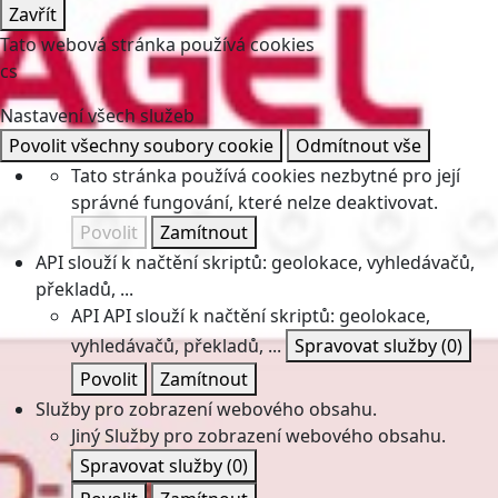
Zavřít
Tato webová stránka používá cookies
cs
Nastavení všech služeb
Povolit všechny soubory cookie
Odmítnout vše
Tato stránka používá cookies nezbytné pro její
správné fungování, které nelze deaktivovat.
Povolit
Zamítnout
API slouží k načtění skriptů: geolokace, vyhledávačů,
překladů, ...
API
API slouží k načtění skriptů: geolokace,
vyhledávačů, překladů, ...
Spravovat služby
(0)
Povolit
Zamítnout
Služby pro zobrazení webového obsahu.
Jiný
Služby pro zobrazení webového obsahu.
Spravovat služby
(0)