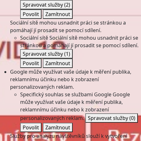
Spravovat služby
(2)
Povolit
Zamítnout
Sociální sítě mohou usnadnit práci se stránkou a
pomáhají jí prosadit se pomocí sdílení.
Sociální sítě
Sociální sítě mohou usnadnit práci se
stránkou a pomáhají jí prosadit se pomocí sdílení.
Spravovat služby
(1)
Povolit
Zamítnout
Google může využívat vaše údaje k měření publika,
reklamnímu účinku nebo k zobrazení
personalizovaných reklam.
Specifický souhlas se službami Google
Google
může využívat vaše údaje k měření publika,
reklamnímu účinku nebo k zobrazení
personalizovaných reklam.
Spravovat služby
(0)
Povolit
Zamítnout
Služby pro analýzu návštěvníků slouží k vytvoření