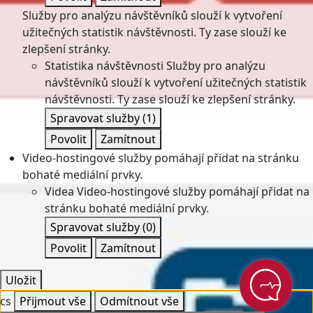
Služby pro analýzu návštěvníků slouží k vytvoření
užitečných statistik návštěvnosti. Ty zase slouží ke
zlepšení stránky.
Statistika návštěvnosti
Služby pro analýzu
návštěvníků slouží k vytvoření užitečných statistik
návštěvnosti. Ty zase slouží ke zlepšení stránky.
Spravovat služby
(1)
Povolit
Zamítnout
Video-hostingové služby pomáhají přidat na stránku
bohaté mediální prvky.
Videa
Video-hostingové služby pomáhají přidat na
stránku bohaté mediální prvky.
Spravovat služby
(0)
Povolit
Zamítnout
Uložit
cs
Přijmout vše
Odmítnout vše