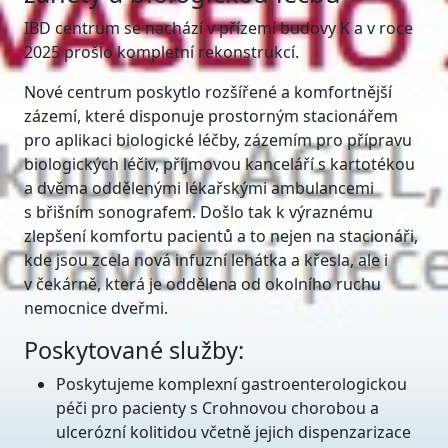
IBD centrum se nachází v přízemí budovy K a v roce
2025 prošlo kompletní rekonstrukcí.
Nové centrum poskytlo rozšířené a komfortnější
zázemí, které disponuje prostorným stacionářem
pro aplikaci biologické léčby, zázemím pro přípravu
biologických léčiv, příjmovou kanceláří s kartotékou
a dvěma oddělenými lékařskými ambulancemi
s břišním sonografem. Došlo tak k výraznému
zlepšení komfortu pacientů a to nejen na stacionáři,
kde jsou zcela nová infuzní lehátka a křesla, ale i
v čekárně, která je oddělena od okolního ruchu
nemocnice dveřmi.
Poskytované služby:
Poskytujeme komplexní gastroenterologickou
péči pro pacienty s Crohnovou chorobou a
ulcerózní kolitidou včetně jejich dispenzarizace