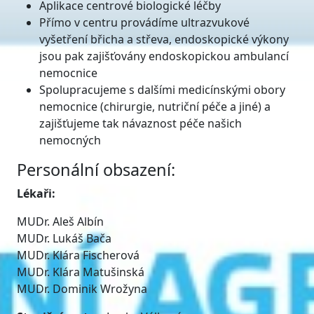
Aplikace centrové biologické léčby
Přímo v centru provádíme ultrazvukové
vyšetření břicha a střeva, endoskopické výkony
jsou pak zajišťovány endoskopickou ambulancí
nemocnice
Spolupracujeme s dalšími medicínskými obory
nemocnice (chirurgie, nutriční péče a jiné) a
zajišťujeme tak návaznost péče našich
nemocných
Personální obsazení:
Lékaři:
MUDr. Aleš Albín
MUDr. Lukáš Bača
MUDr. Klára Fischerová
MUDr. Klára Matušinská
MUDr. Dominik Wrožyna