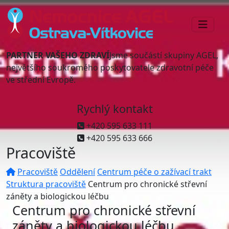
PARTNER VAŠEHO ZDRAVÍ
Jsme součástí skupiny AGEL,
největšího soukromého poskytovatele zdravotní péče
ve střední Evropě.
Rychlý kontakt
+420 595 633 111
+420 595 633 666
Pracoviště
Pracoviště
Oddělení
Centrum péče o zažívací trakt
Struktura pracoviště
Centrum pro chronické střevní
záněty a biologickou léčbu
Centrum pro chronické střevní
záněty a biologickou léčbu