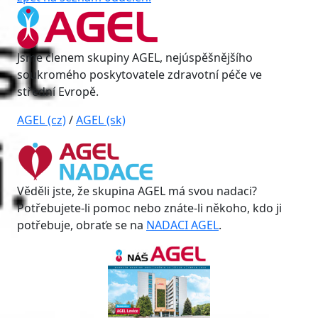
Jsme členem skupiny AGEL, nejúspěšnějšího
soukromého poskytovatele zdravotní péče ve
střední Evropě.
AGEL (cz)
/
AGEL (sk)
Věděli jste, že skupina AGEL má svou nadaci?
Potřebujete-li pomoc nebo znáte-li někoho, kdo ji
potřebuje, obraťe se na
NADACI AGEL
.