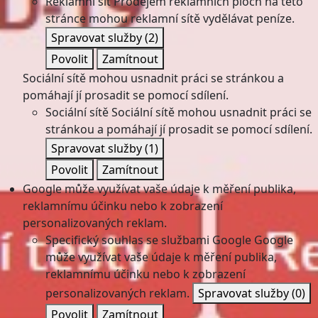
Reklamní síť
Prodejem reklamních ploch na této
stránce mohou reklamní sítě vydělávat peníze.
Spravovat služby
(2)
Povolit
Zamítnout
Sociální sítě mohou usnadnit práci se stránkou a
pomáhají jí prosadit se pomocí sdílení.
Sociální sítě
Sociální sítě mohou usnadnit práci se
stránkou a pomáhají jí prosadit se pomocí sdílení.
Spravovat služby
(1)
Povolit
Zamítnout
Google může využívat vaše údaje k měření publika,
reklamnímu účinku nebo k zobrazení
personalizovaných reklam.
Specifický souhlas se službami Google
Google
může využívat vaše údaje k měření publika,
reklamnímu účinku nebo k zobrazení
personalizovaných reklam.
Spravovat služby
(0)
Povolit
Zamítnout