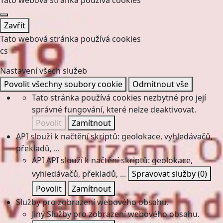
Tato webová stránka používá cookies
Zavřít
Tato webová stránka používá cookies
cs
Nastavení všech služeb
Povolit všechny soubory cookie
Odmítnout vše
Tato stránka používá cookies nezbytné pro její
správné fungování, které nelze deaktivovat.
Povolit
Zamítnout
API slouží k načtění skriptů: geolokace, vyhledávačů,
překladů, ...
API
API slouží k načtění skriptů: geolokace,
vyhledávačů, překladů, ...
Spravovat služby
(0)
Povolit
Zamítnout
Služby pro zobrazení webového obsahu.
Jiný
Služby pro zobrazení webového obsahu.