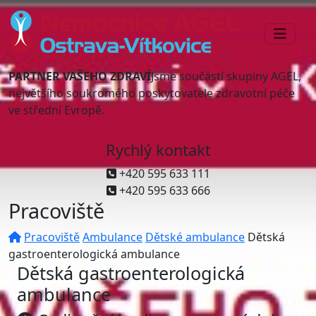
PARTNER VAŠEHO ZDRAVÍ
Jsme součástí skupiny AGEL,
největšího soukromého poskytovatele zdravotní péče
ve střední Evropě.
Rychlý kontakt
+420 595 633 111
+420 595 633 666
Pracoviště
Pracoviště
Ambulance
Dětské ambulance
Dětská
gastroenterologická ambulance
Dětská gastroenterologická
ambulance