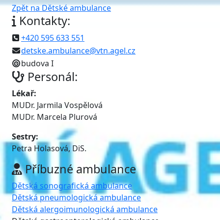
Zpět na Dětské ambulance
Kontakty:
+420 595 633 551
detske.ambulance@vtn.agel.cz
budova I
Personál:
Lékař:
MUDr. Jarmila Vospělová
MUDr. Marcela Plurová
Sestry:
Petra Holasová, DiS.
Příbuzné ambulance
Dětská sonografická ambulance
Dětská pneumologická ambulance
Dětská alergoimunologická ambulance