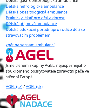
Dětská gastroenterologická ambulance
Dětská nefrologická ambulance
Dětská obezitologická ambulance
Praktický lékař pro děti a dorost
Dětská příjmová ambulance
Dětská edukační poradna
pro rodiče dětí se
stravovacím problémem
zpět na seznam ambulancí
Jsme členem skupiny AGEL, nejúspěšnějšího
soukromého poskytovatele zdravotní péče ve
střední Evropě.
AGEL (cz)
/
AGEL (sk)