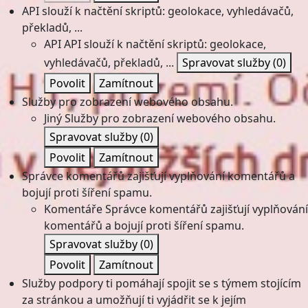
API slouží k načtění skriptů: geolokace, vyhledávačů,
překladů, ...
API
API slouží k načtění skriptů: geolokace,
vyhledávačů, překladů, ...
Spravovat služby
(0)
Povolit
Zamítnout
Služby pro zobrazení webového obsahu.
Jiný
Služby pro zobrazení webového obsahu.
Spravovat služby
(0)
Povolit
Zamítnout
Správce komentářů zajišťují vyplňování komentářů a
bojují proti šíření spamu.
Komentáře
Správce komentářů zajišťují vyplňování
komentářů a bojují proti šíření spamu.
Spravovat služby
(0)
Povolit
Zamítnout
Služby podpory ti pomáhají spojit se s týmem stojícím
za stránkou a umožňují ti vyjádřit se k jejím