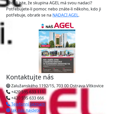
Věděli jste, že skupina AGEL má svou nadaci?
Potřebujete-li pomoc nebo znáte-li někoho, kdo ji
potřebuje, obraťe se na
NADACI AGEL
.
Kontaktujte nás
Zalužanského 1192/15, 703 00 Ostrava-Vítkovice
+420 595 633 111
+420 595 633 666
Telefonní seznam
Jak nás najdete