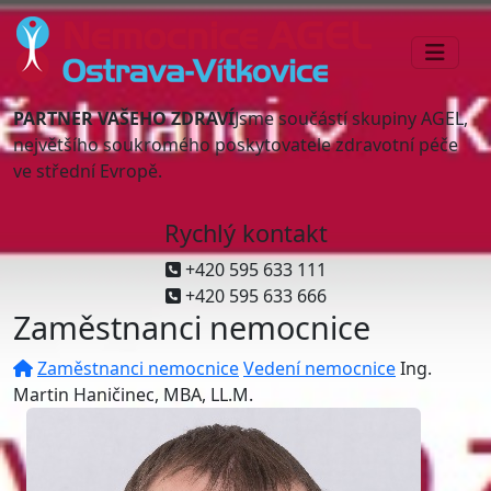
PARTNER VAŠEHO ZDRAVÍ
Jsme součástí skupiny AGEL,
největšího soukromého poskytovatele zdravotní péče
ve střední Evropě.
Rychlý kontakt
+420 595 633 111
+420 595 633 666
Zaměstnanci nemocnice
Zaměstnanci nemocnice
Vedení nemocnice
Ing.
Martin Haničinec, MBA, LL.M.