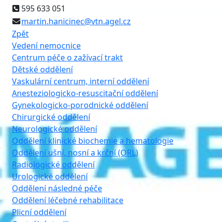
595 633 051
martin.hanicinec@vtn.agel.cz
Zpět
Vedení nemocnice
Centrum péče o zažívací trakt
Dětské oddělení
Vaskulární centrum, interní oddělení
Anesteziologicko-resuscitační oddělení
Gynekologicko-porodnické oddělení
Chirurgické oddělení
Neurologické oddělení
Oddělení klinické biochemie a hematologie
Oddělení ušní, nosní a krční (ORL)
Radiologické oddělení
Urologické oddělení
Oddělení následné péče
Oddělení léčebné rehabilitace
Plicní oddělení