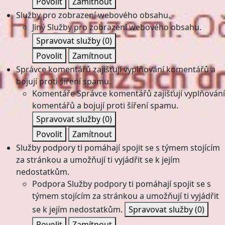
Povolit
Zamítnout
Služby pro zobrazení webového obsahu.
Jiný
Služby pro zobrazení webového obsahu.
Spravovat služby
(0)
Povolit
Zamítnout
Správce komentářů zajišťují vyplňování komentářů a
bojují proti šíření spamu.
Komentáře
Správce komentářů zajišťují vyplňování
komentářů a bojují proti šíření spamu.
Spravovat služby
(0)
Povolit
Zamítnout
Služby podpory ti pomáhají spojit se s týmem stojícím
za stránkou a umožňují ti vyjádřit se k jejím
nedostatkům.
Podpora
Služby podpory ti pomáhají spojit se s
týmem stojícím za stránkou a umožňují ti vyjádřit
se k jejím nedostatkům.
Spravovat služby
(0)
Povolit
Zamítnout