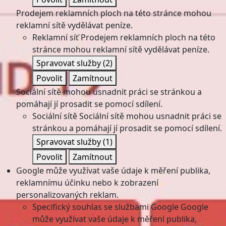
Prodejem reklamních ploch na této stránce mohou
reklamní sítě vydělávat peníze.
Reklamní síť
Prodejem reklamních ploch na této
stránce mohou reklamní sítě vydělávat peníze.
Spravovat služby
(2)
Povolit
Zamítnout
Sociální sítě mohou usnadnit práci se stránkou a
pomáhají jí prosadit se pomocí sdílení.
Sociální sítě
Sociální sítě mohou usnadnit práci se
stránkou a pomáhají jí prosadit se pomocí sdílení.
Spravovat služby
(1)
Povolit
Zamítnout
Google může využívat vaše údaje k měření publika,
reklamnímu účinku nebo k zobrazení
personalizovaných reklam.
Specifický souhlas se službami Google
Google
může využívat vaše údaje k měření publika,