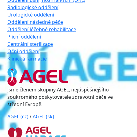
Oddělení ušní, nosní a krční (ORL)
Radiologické oddělení
Urologické oddělení
Oddělení následné péče
Oddělení léčebné rehabilitace
Plicní oddělení
Centrální sterilizace
Oční oddělení
Klinická farmacie
Jsme členem skupiny AGEL, nejúspěšnějšího
soukromého poskytovatele zdravotní péče ve
střední Evropě.
AGEL (cz)
/
AGEL (sk)