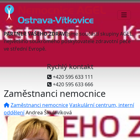
PARTNER VAŠEHO ZDRAVÍ
Jsme součástí skupiny AGEL,
největšího soukromého poskytovatele zdravotní péče
ve střední Evropě.
Rychlý kontakt
+420 595 633 111
+420 595 633 666
Zaměstnanci nemocnice
Zaměstnanci nemocnice
Vaskulární centrum, interní
oddělení
Andrea Škulavíková