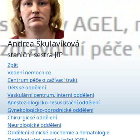
Andrea Škulavíková
staniční sestra JIP
Zpět
Vedení nemocnice
Centrum péče o zažívací trakt
Dětské oddělení
Vaskulární centrum, interní oddělení
Anesteziologicko-resuscitační oddělení
Gynekologicko-porodnické oddělení
Chirurgické oddělení
Neurologické oddělení
Oddělení klinické biochemie a hematologie