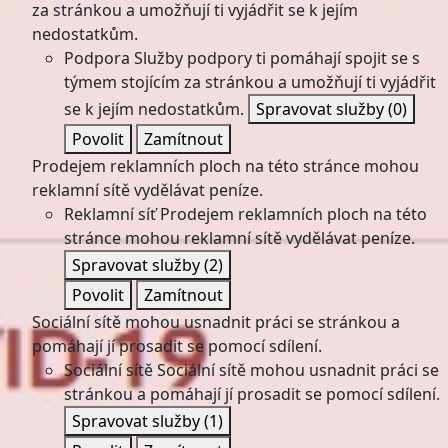
za stránkou a umožňují ti vyjádřit se k jejím
nedostatkům.
Podpora
Služby podpory ti pomáhají spojit se s
týmem stojícím za stránkou a umožňují ti vyjádřit
se k jejím nedostatkům.
Spravovat služby
(0)
Povolit
Zamítnout
Prodejem reklamních ploch na této stránce mohou
reklamní sítě vydělávat peníze.
Reklamní síť
Prodejem reklamních ploch na této
stránce mohou reklamní sítě vydělávat peníze.
Spravovat služby
(2)
Povolit
Zamítnout
Sociální sítě mohou usnadnit práci se stránkou a
pomáhají jí prosadit se pomocí sdílení.
Sociální sítě
Sociální sítě mohou usnadnit práci se
stránkou a pomáhají jí prosadit se pomocí sdílení.
Spravovat služby
(1)