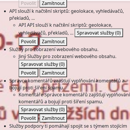
Povolit
Zamítnout
API slouží k načtění skriptů: geolokace, vyhledávačů,
překladů, ...
API
API slouží k načtění skriptů: geolokace,
vyhledávačů, překladů, ...
Spravovat služby
(0)
Povolit
Zamítnout
Služby pro zobrazení webového obsahu.
Jiný
Služby pro zobrazení webového obsahu.
Spravovat služby
(0)
Povolit
Zamítnout
Správce komentářů zajišťují vyplňování komentářů a
bojují proti šíření spamu.
Komentáře
Správce komentářů zajišťují vyplňování
komentářů a bojují proti šíření spamu.
Spravovat služby
(0)
Povolit
Zamítnout
Služby podpory ti pomáhají spojit se s týmem stojícím