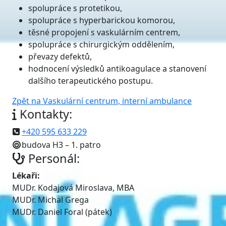
spolupráce s protetikou,
spolupráce s hyperbarickou komorou,
těsné propojení s vaskulárním centrem,
spolupráce s chirurgickým oddělením,
převazy defektů,
hodnocení výsledků antikoagulace a stanovení
dalšího terapeutického postupu.
Zpět na Vaskulární centrum, interní ambulance
Kontakty:
+420 595 633 229
budova H3 – 1. patro
Personál:
Lékaři:
MUDr. Kodajová Miroslava, MBA
MUDr. Michal Grega
MUDr. Daniel Foral (pátek)