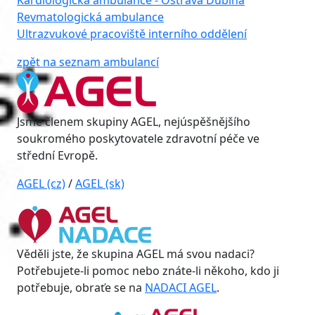
Kardiologická ambulance - Ostrava Dubina
Revmatologická ambulance
Ultrazvukové pracoviště interního oddělení
zpět na seznam ambulancí
Jsme členem skupiny AGEL, nejúspěšnějšího
soukromého poskytovatele zdravotní péče ve
střední Evropě.
AGEL (cz)
/
AGEL (sk)
Věděli jste, že skupina AGEL má svou nadaci?
Potřebujete-li pomoc nebo znáte-li někoho, kdo ji
potřebuje, obraťe se na
NADACI AGEL
.