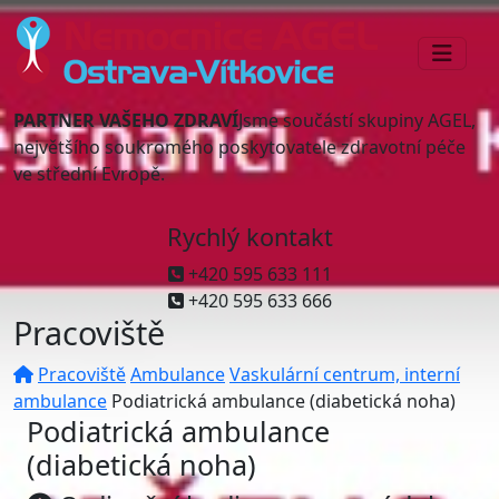
PARTNER VAŠEHO ZDRAVÍ
Jsme součástí skupiny AGEL,
největšího soukromého poskytovatele zdravotní péče
ve střední Evropě.
Rychlý kontakt
+420 595 633 111
+420 595 633 666
Pracoviště
Pracoviště
Ambulance
Vaskulární centrum, interní
ambulance
Podiatrická ambulance (diabetická noha)
Podiatrická ambulance
(diabetická noha)