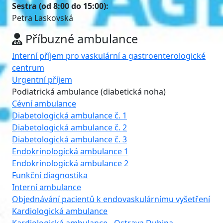
Sestra (od 8:00 do 15:00):
Petra Laskovská
Příbuzné ambulance
Interní příjem pro vaskulární a gastroenterologické
centrum
Urgentní příjem
Podiatrická ambulance (diabetická noha)
Cévní ambulance
Diabetologická ambulance č. 1
Diabetologická ambulance č. 2
Diabetologická ambulance č. 3
Endokrinologická ambulance 1
Endokrinologická ambulance 2
Funkční diagnostika
Interní ambulance
Objednávání pacientů k endovaskulárnímu vyšetření
Kardiologická ambulance