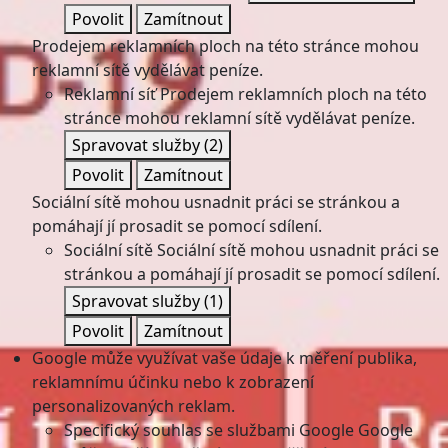
Povolit
Zamítnout
Prodejem reklamních ploch na této stránce mohou
reklamní sítě vydělávat peníze.
Reklamní síť
Prodejem reklamních ploch na této
stránce mohou reklamní sítě vydělávat peníze.
Spravovat služby
(2)
Povolit
Zamítnout
Sociální sítě mohou usnadnit práci se stránkou a
pomáhají jí prosadit se pomocí sdílení.
Sociální sítě
Sociální sítě mohou usnadnit práci se
stránkou a pomáhají jí prosadit se pomocí sdílení.
Spravovat služby
(1)
Povolit
Zamítnout
Google může využívat vaše údaje k měření publika,
reklamnímu účinku nebo k zobrazení
personalizovaných reklam.
Specifický souhlas se službami Google
Google