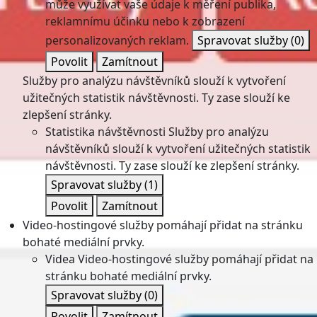
může využívat vaše údaje k měření publika,
reklamnímu účinku nebo k zobrazení
personalizovaných reklam.
Spravovat služby
(0)
Povolit
Zamítnout
Služby pro analýzu návštěvníků slouží k vytvoření
užitečných statistik návštěvnosti. Ty zase slouží ke
zlepšení stránky.
Statistika návštěvnosti
Služby pro analýzu
návštěvníků slouží k vytvoření užitečných statistik
návštěvnosti. Ty zase slouží ke zlepšení stránky.
Spravovat služby
(1)
Povolit
Zamítnout
Video-hostingové služby pomáhají přidat na stránku
bohaté mediální prvky.
Videa
Video-hostingové služby pomáhají přidat na
stránku bohaté mediální prvky.
Spravovat služby
(0)
Povolit
Zamítnout