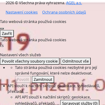
2026 © Všechna práva vyhrazena.
AGEL a.s.
Nastavení cookies
Ochrana osobních údajů
Tato webová stránka používá cookies
Zavřít
Tato webová stránka používá cookies
cs
Nastavení všech služeb
Povolit všechny soubory cookie
Odmítnout vše
Tato stránka používá cookies nezbytné pro její
správné fungování, které nelze deaktivovat.
Povolit
Zamítnout
API slouží k načtění skriptů: geolokace, vyhledávačů,
překladů, ...
API
API slouží k načtění skriptů: geolokace,
vyhledávačů, překladů, ...
Spravovat služby
(0)