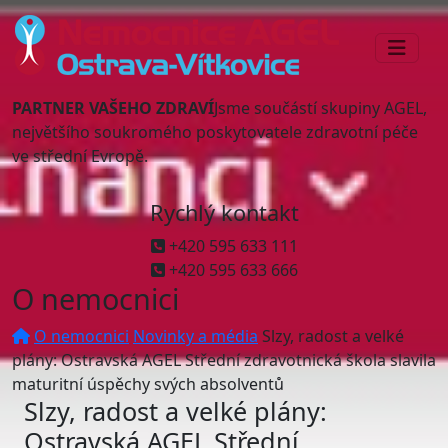
PARTNER VAŠEHO ZDRAVÍ
Jsme součástí skupiny AGEL,
největšího soukromého poskytovatele zdravotní péče
ve střední Evropě.
Rychlý kontakt
+420 595 633 111
+420 595 633 666
O nemocnici
O nemocnici
Novinky a média
Slzy, radost a velké
plány: Ostravská AGEL Střední zdravotnická škola slavila
maturitní úspěchy svých absolventů
Slzy, radost a velké plány:
Ostravská AGEL Střední