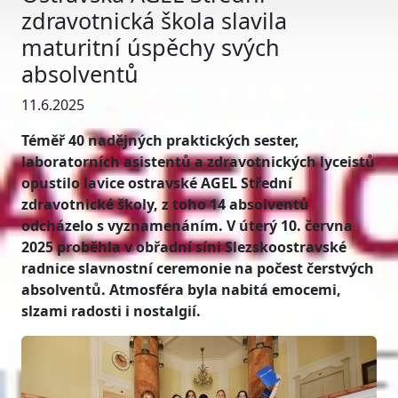
zdravotnická škola slavila
maturitní úspěchy svých
absolventů
11.6.2025
Téměř 40 nadějných praktických sester,
laboratorních asistentů a zdravotnických lyceistů
opustilo lavice ostravské AGEL Střední
zdravotnické školy, z toho 14 absolventů
odcházelo s vyznamenáním. V úterý 10. června
2025 proběhla v obřadní síni Slezskoostravské
radnice slavnostní ceremonie na počest čerstvých
absolventů. Atmosféra byla nabitá emocemi,
slzami radosti i nostalgií.