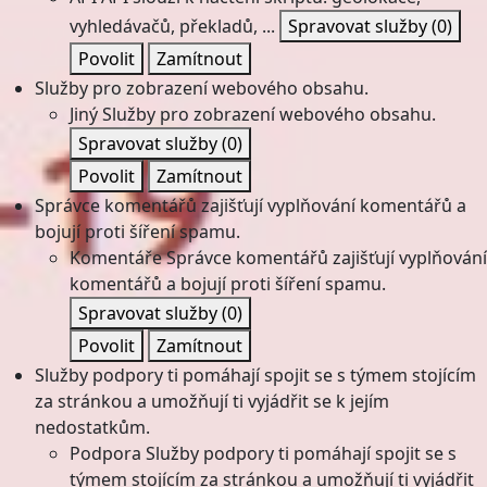
vyhledávačů, překladů, ...
Spravovat služby
(0)
Povolit
Zamítnout
Služby pro zobrazení webového obsahu.
Jiný
Služby pro zobrazení webového obsahu.
Spravovat služby
(0)
Povolit
Zamítnout
Správce komentářů zajišťují vyplňování komentářů a
bojují proti šíření spamu.
Komentáře
Správce komentářů zajišťují vyplňování
komentářů a bojují proti šíření spamu.
Spravovat služby
(0)
Povolit
Zamítnout
Služby podpory ti pomáhají spojit se s týmem stojícím
za stránkou a umožňují ti vyjádřit se k jejím
nedostatkům.
Podpora
Služby podpory ti pomáhají spojit se s
týmem stojícím za stránkou a umožňují ti vyjádřit