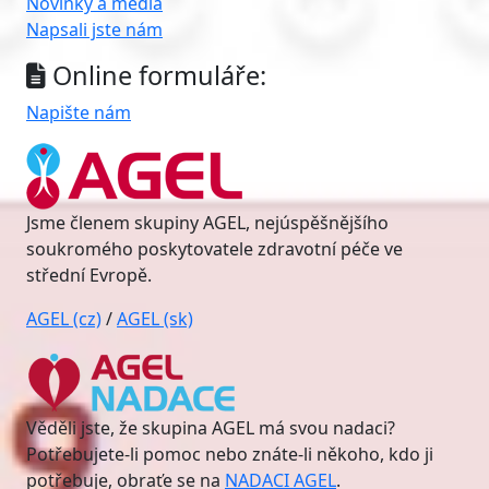
Novinky a média
Napsali jste nám
Online formuláře:
Napište nám
Jsme členem skupiny AGEL, nejúspěšnějšího
soukromého poskytovatele zdravotní péče ve
střední Evropě.
AGEL (cz)
/
AGEL (sk)
Věděli jste, že skupina AGEL má svou nadaci?
Potřebujete-li pomoc nebo znáte-li někoho, kdo ji
potřebuje, obraťe se na
NADACI AGEL
.