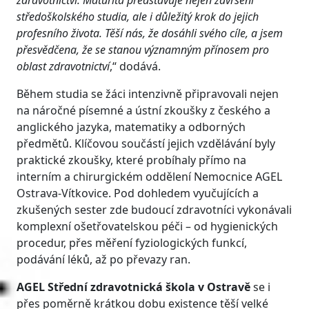
zdravotnictví. Maturita představuje nejen završení
středoškolského studia, ale i důležitý krok do jejich
profesního života. Těší nás, že dosáhli svého cíle, a jsem
přesvědčena, že se stanou významným přínosem pro
oblast zdravotnictví
,“ dodává.
Během studia se žáci intenzivně připravovali nejen
na náročné písemné a ústní zkoušky z českého a
anglického jazyka, matematiky a odborných
předmětů. Klíčovou součástí jejich vzdělávání byly
praktické zkoušky, které probíhaly přímo na
interním a chirurgickém oddělení Nemocnice AGEL
Ostrava-Vítkovice. Pod dohledem vyučujících a
zkušených sester zde budoucí zdravotníci vykonávali
komplexní ošetřovatelskou péči – od hygienických
procedur, přes měření fyziologických funkcí,
podávání léků, až po převazy ran.
AGEL Střední zdravotnická škola v Ostravě
se i
přes poměrně krátkou dobu existence těší velké