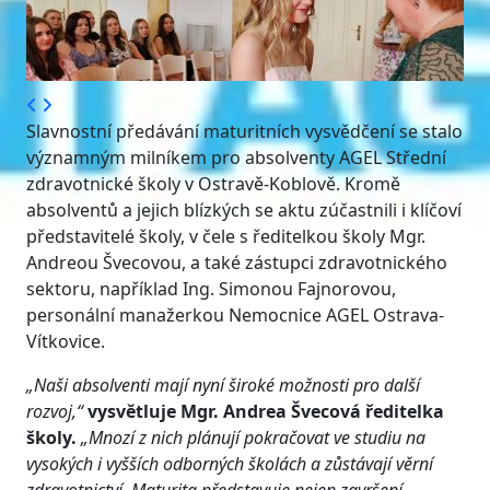
Slavnostní předávání maturitních vysvědčení se stalo
významným milníkem pro absolventy AGEL Střední
zdravotnické školy v Ostravě-Koblově. Kromě
absolventů a jejich blízkých se aktu zúčastnili i klíčoví
představitelé školy, v čele s ředitelkou školy Mgr.
Andreou Švecovou, a také zástupci zdravotnického
sektoru, například Ing. Simonou Fajnorovou,
personální manažerkou Nemocnice AGEL Ostrava-
Vítkovice.
„Naši absolventi mají nyní široké možnosti pro další
rozvoj,“
vysvětluje Mgr. Andrea Švecová ředitelka
školy.
„Mnozí z nich plánují pokračovat ve studiu na
vysokých i vyšších odborných školách a zůstávají věrní