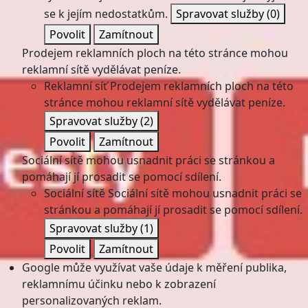
se k jejím nedostatkům.
Spravovat služby
(0)
Povolit
Zamítnout
Prodejem reklamních ploch na této stránce mohou
reklamní sítě vydělávat peníze.
Reklamní síť
Prodejem reklamních ploch na této
stránce mohou reklamní sítě vydělávat peníze.
Spravovat služby
(2)
Povolit
Zamítnout
Sociální sítě mohou usnadnit práci se stránkou a
pomáhají jí prosadit se pomocí sdílení.
Sociální sítě
Sociální sítě mohou usnadnit práci se
stránkou a pomáhají jí prosadit se pomocí sdílení.
Spravovat služby
(1)
Povolit
Zamítnout
Google může využívat vaše údaje k měření publika,
reklamnímu účinku nebo k zobrazení
personalizovaných reklam.