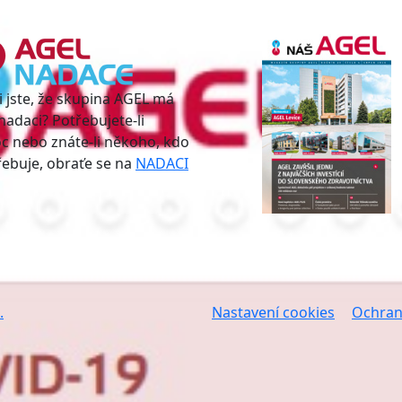
i jste, že skupina AGEL má
nadaci? Potřebujete-li
 nebo znáte-li někoho, kdo
třebuje, obraťe se na
NADACI
.
Nastavení cookies
Ochran