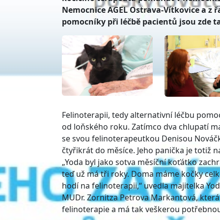
Nemocnice AGEL Ostrava-Vítkovice a z řad
pomocníky při léčbě pacientů jsou zde t
Felinoterapii, tedy alternativní léčbu pom
od loňského roku. Zatímco dva chlupatí ma
se svou felinoterapeutkou Denisou Nováčko
čtyřikrát do měsíce. Jeho panička je totiž 
„Yoda byl jako sotva měsíční koťátko zachr
teď už má tři roky. Doma máme kočky celkem
hodí na felinoterapii,“ uvedla majitelka Y
MUDr. Zornitza Petrova Markantová, která
felinoterapie a má tak veškerou potřebnou 