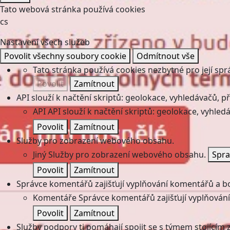
Tato webová stránka používá cookies
cs
Nastavení všech služeb
Povolit všechny soubory cookie
Odmítnout vše
Tato stránka používá cookies nezbytné pro její spr
Povolit
Zamítnout
API slouží k načtění skriptů: geolokace, vyhledávačů, pře
API
API slouží k načtění skriptů: geolokace, vyhledá
Povolit
Zamítnout
Služby pro zobrazení webového obsahu.
Jiný
Služby pro zobrazení webového obsahu.
Spra
Povolit
Zamítnout
Správce komentářů zajišťují vyplňování komentářů a boj
Komentáře
Správce komentářů zajišťují vyplňování
Povolit
Zamítnout
Služby podpory ti pomáhají spojit se s týmem stojícím z