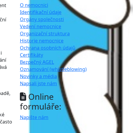
O nemocnici
ent
Identifikační údaje
Orgány společnosti
ční
Vedení nemocnice
Organizační struktura
Historie nemocnice
Ochrana osobních údajů
i
Certifikáty
ání
Bezpečný AGEL
vává
Oznamování (whistleblowing)
Novinky a média
Napsali jste nám
padě,
Online
formuláře:
cké
Napište nám
 často