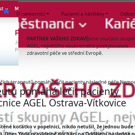
O nemocnici
Pacienti a návštěvy
Odbor
PARTNER VAŠEHO ZDRAVÍ
Jsme součástí skupi
AGEL, největšího soukromého poskytovatele
zdravotní péče ve střední Evropě.
čičích terapeutů pomáhá léčit pacienty následné péče Nemo
peutů pomáhá léčit pacienty
nice AGEL Ostrava-Vítkovice
těné koťátko v popelnici, nikdo netušil, že jednou bude v
. Dnes Yoda pravidelně dochází na Oddělení následné p