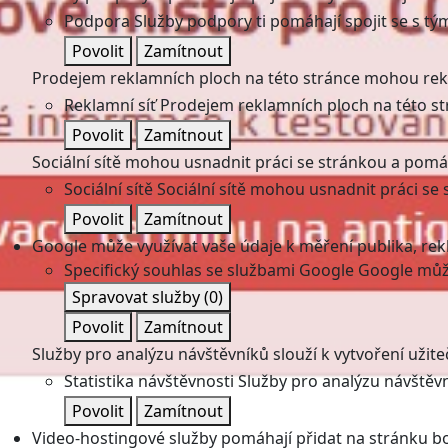
Podpora
Služby podpory ti pomáhají spojit se s tý
Povolit
Zamítnout
Prodejem reklamních ploch na této stránce mohou rekl
Reklamní síť
Prodejem reklamních ploch na této st
Povolit
Zamítnout
Sociální sítě mohou usnadnit práci se stránkou a pomáha
Sociální sítě
Sociální sítě mohou usnadnit práci se 
Povolit
Zamítnout
Google může využívat vaše údaje k měření publika, re
Specifický souhlas se službami Google
Google může
Spravovat služby
(0)
Povolit
Zamítnout
Služby pro analýzu návštěvníků slouží k vytvoření užiteč
Statistika návštěvnosti
Služby pro analýzu návštěvní
Povolit
Zamítnout
Video-hostingové služby pomáhají přidat na stránku bo