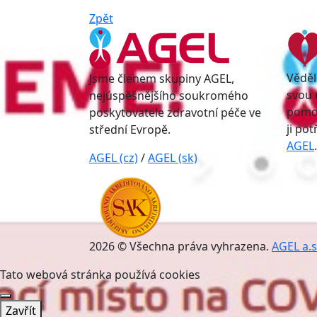
Zpět
Věděl
Jsme členem skupiny AGEL,
svou 
nejúspěšnějšího soukromého
pomoc
poskytovatele zdravotní péče ve
ji po
střední Evropě.
AGEL
.
AGEL (cz)
/
AGEL (sk)
2026 © Všechna práva vyhrazena.
AGEL a.s
Tato webová stránka používá cookies
Zavřít