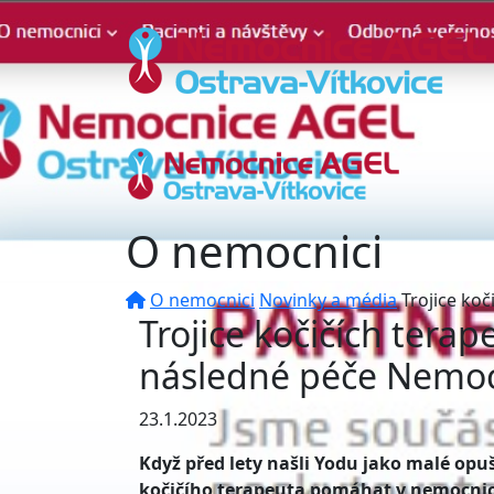
O nemocnici
O nemocnici
Novinky a média
Trojice ko
Trojice kočičích tera
následné péče Nemoc
23.1.2023
Když před lety našli Yodu jako malé opuš
kočičího terapeuta pomáhat v nemocnici