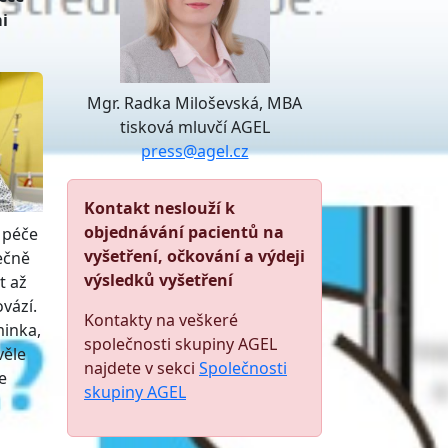
i
Mgr. Radka Miloševská, MBA
tisková mluvčí AGEL
press@agel.cz
Kontakt neslouží k
objednávání pacientů na
 péče
vyšetření, očkování a výdeji
ečně
výsledků vyšetření
t až
ovází.
Kontakty na veškeré
minka,
společnosti skupiny AGEL
věle
najdete v sekci
Společnosti
e
skupiny AGEL