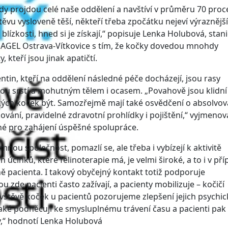
dy projdou celé naše oddělení a navštíví v průměru 70 proc
štěvu vysloveně těší, někteří třeba zpočátku nejeví výraznější
 blízkosti, hned si je získají,“ popisuje Lenka Holubová, stani
 AGEL Ostrava-Vítkovice s tím, že kočky dovedou mnohdy
 kteří jsou jinak apatičtí.
tin, kteří na oddělení následné péče docházejí, jsou rasy
vou srstí a mohutným tělem i ocasem. „Povahově jsou klidní 
ických koček být. Samozřejmě mají také osvědčení o absolvov
ování, pravidelné zdravotní prohlídky i pojištění,“ vyjmeno
tné pro zahájení úspěšné spolupráce.
mnou společnost, pomazlí se, ale třeba i vybízejí k aktivitě
účinků, které felinoterapie má, je velmi široké, a to i v pří
ně pacienta. I takový obyčejný kontakt totiž podporuje
u zde pacienti často zažívají, a pacienty mobilizuje – kočičí
návštěvě koček u pacientů pozorujeme zlepšení jejich psychi
aké podněcují ke smysluplnému trávení času a pacienti pak
ky,“ hodnotí Lenka Holubová