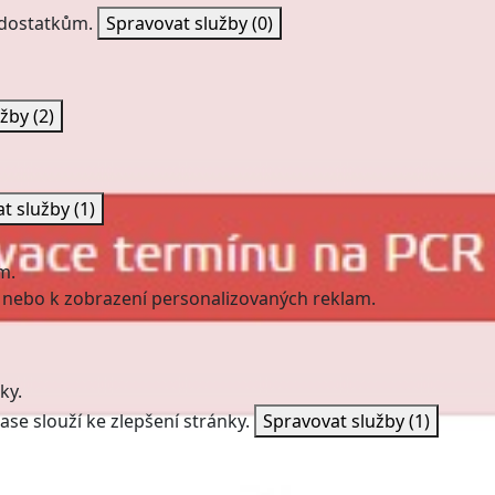
nedostatkům.
Spravovat služby
(0)
užby
(2)
at služby
(1)
m.
 nebo k zobrazení personalizovaných reklam.
ky.
ase slouží ke zlepšení stránky.
Spravovat služby
(1)