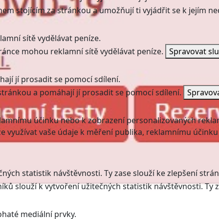
mem stojícím za stránkou a umožňují ti vyjádřit se k jejím 
amní sítě vydělávat peníze.
ránce mohou reklamní sítě vydělávat peníze.
Spravovat sl
jí jí prosadit se pomocí sdílení.
stránkou a pomáhají jí prosadit se pomocí sdílení.
Spravov
klamnímu účinku nebo k zobrazení personalizovaných rekla
 využívat vaše údaje k měření publika, reklamnímu účinku
ných statistik návštěvnosti. Ty zase slouží ke zlepšení strán
ků slouží k vytvoření užitečných statistik návštěvnosti. Ty z
haté mediální prvky.