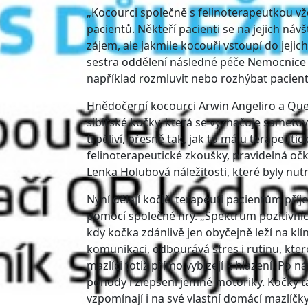
„Kocourci společně s felinoterapeutkou vž
pacientů. Někteří pacienti se na jejich náv
zájem, ale jakmile kocouři vstoupí do jejich
sestra oddělení následné péče Nemocnice
například rozmluvit nebo rozhýbat pacienty,
Hnědočerní kocourci Arwin Angeliro a Quen
sibiřské kočky, která se vyznačuje sameto
trpěliví, přesně tak, jak to má u terapeut
felinoterapeutické zkoušky, pravidelná očk
Lenka Holubová náležitosti, které byly nu
Nyní dělají kočičí terapeuti pacientům příje
pomocí společné hry. „Spektrum pozitivních 
kdy kočka zdánlivě jen obyčejně leží na klí
komunikaci, odbourává stres i rutinu, ktero
mazlíci totiž přímo vybízejí k hlazení. Po 
pohody i zlepšení jemné motoriky. Kočky t
vzpomínají i na své vlastní domácí mazlíč