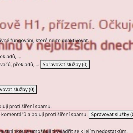
ávné fungování, které nelze deaktivovat.
kladů, ...
vačů, překladů, ...
Spravovat služby
(0)
vovat služby
(0)
ují proti šíření spamu.
 komentářů a bojují proti šíření spamu.
Spravovat služby
(
a stránkou a umožňují ti vyjádřit se k jejím nedostatkům.