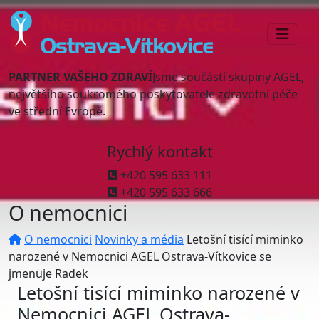
PARTNER VAŠEHO ZDRAVÍ
Jsme součástí skupiny AGEL,
největšího soukromého poskytovatele zdravotní péče
ve střední Evropě.
Rychlý kontakt
+420 595 633 111
+420 595 633 666
O nemocnici
O nemocnici
Novinky a média
Letošní tisící miminko
narozené v Nemocnici AGEL Ostrava-Vítkovice se
jmenuje Radek
Letošní tisící miminko narozené v
Nemocnici AGEL Ostrava-