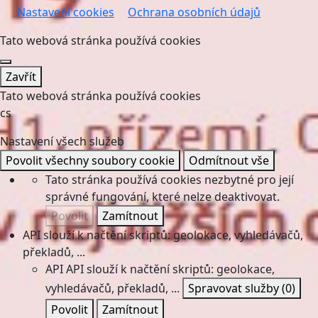
Nastavení cookies
Ochrana osobních údajů
Tato webová stránka používá cookies
Zavřít
Tato webová stránka používá cookies
cs
Nastavení všech služeb
Povolit všechny soubory cookie
Odmítnout vše
Tato stránka používá cookies nezbytné pro její
správné fungování, které nelze deaktivovat.
Povolit
Zamítnout
API slouží k načtění skriptů: geolokace, vyhledávačů,
překladů, ...
API
API slouží k načtění skriptů: geolokace,
vyhledávačů, překladů, ...
Spravovat služby
(0)
Povolit
Zamítnout