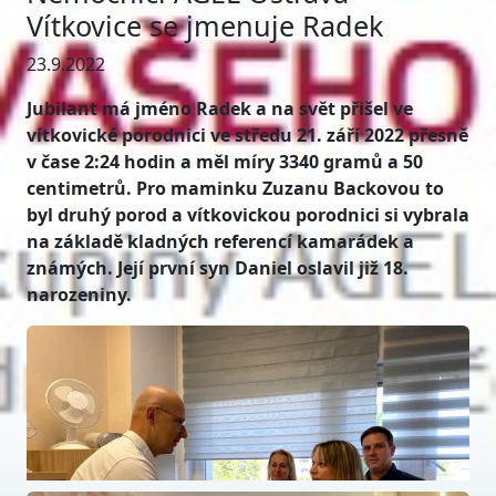
Vítkovice se jmenuje Radek
23.9.2022
Jubilant má jméno Radek a na svět přišel ve
vítkovické porodnici ve středu 21. září 2022 přesně
v čase 2:24 hodin a měl míry 3340 gramů a 50
centimetrů. Pro maminku Zuzanu Backovou to
byl druhý porod a vítkovickou porodnici si vybrala
na základě kladných referencí kamarádek a
známých. Její první syn Daniel oslavil již 18.
narozeniny.