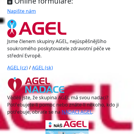
Online formuláře:
Napište nám
Jsme členem skupiny AGEL, nejúspěšnějšího
soukromého poskytovatele zdravotní péče ve
střední Evropě.
AGEL (cz)
/
AGEL (sk)
Věděli jste, že skupina AGEL má svou nadaci?
Potřebujete-li pomoc nebo znáte-li někoho, kdo ji
potřebuje, obraťe se na
NADACI AGEL
.