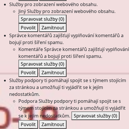
Služby pro zobrazení webového obsahu.
Jiný
Služby pro zobrazení webového obsahu.
Spravovat služby
(0)
Povolit
Zamítnout
Správce komentářů zajišťují vyplňování komentářů a
bojují proti šíření spamu.
Komentáře
Správce komentářů zajišťují vyplňování
komentářů a bojují proti šíření spamu.
Spravovat služby
(0)
Povolit
Zamítnout
Služby podpory ti pomáhají spojit se s týmem stojícím
za stránkou a umožňují ti vyjádřit se k jejím
nedostatkům.
Podpora
Služby podpory ti pomáhají spojit se s
týmem stojícím za stránkou a umožňují ti vyjádřit
se k jejím nedostatkům.
Spravovat služby
(0)
Povolit
Zamítnout