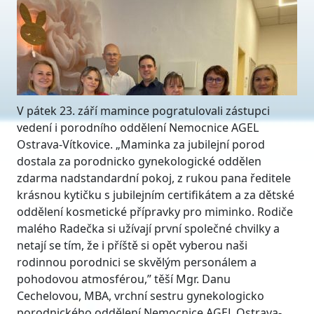
V pátek 23. září mamince pogratulovali zástupci
vedení i porodního oddělení Nemocnice AGEL
Ostrava-Vítkovice. „Maminka za jubilejní porod
dostala za porodnicko gynekologické oddělen
zdarma nadstandardní pokoj, z rukou pana ředitele
krásnou kytičku s jubilejním certifikátem a za dětské
oddělení kosmetické přípravky pro miminko. Rodiče
malého Radečka si užívají první společné chvilky a
netají se tím, že i příště si opět vyberou naši
rodinnou porodnici se skvělým personálem a
pohodovou atmosférou,” těší Mgr. Danu
Cechelovou, MBA, vrchní sestru gynekologicko
porodnického oddělení Nemocnice AGEL Ostrava-