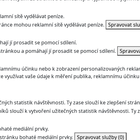
amní sítě vydělávat peníze.
ránce mohou reklamní sítě vydělávat peníze.
Spravovat sl
jí jí prosadit se pomocí sdílení.
stránkou a pomáhají jí prosadit se pomocí sdílení.
Spravov
klamnímu účinku nebo k zobrazení personalizovaných rekla
 využívat vaše údaje k měření publika, reklamnímu účinku
ných statistik návštěvnosti. Ty zase slouží ke zlepšení strán
ků slouží k vytvoření užitečných statistik návštěvnosti. Ty z
haté mediální prvky.
stránku bohaté mediální prvky.
Spravovat služby
(0)