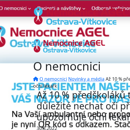
O nemocnici
O nemocnici
Novinky a média
Až 10 % pře
oční lékařk
Až 10 % předškoláků t
důležité nechat oči p
upozorňuje oční léka
30.8.2022