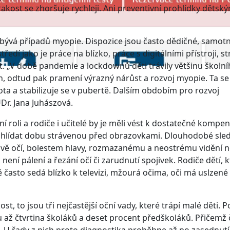
kost se zhoršuje rychleji. Ani preventivní prohlídky dětsk
ibývá případů myopie. Dispozice jsou často dědičné, samot
dí jako je práce na blízko, práce s digitálními přístroji, st
. „V době pandemie a lockdownů děti trávily většinu školn
, odtud pak pramení výrazný nárůst a rozvoj myopie. Ta se
ota a stabilizuje se v pubertě. Dalším obdobím pro rozvoj
Dr. Jana Juhászová.
ní roli a rodiče i učitelé by je měli vést k dostatečné kompen
a hlídat dobu strávenou před obrazovkami. Dlouhodobé sle
navě očí, bolestem hlavy, rozmazanému a neostrému vidění 
ní pálení a řezání očí či zarudnutí spojivek. Rodiče dětí, k
 často sedá blízko k televizi, mžourá očima, oči má uslzené
, to jsou tři nejčastější oční vady, které trápí malé děti. P
až čtvrtina školáků a deset procent předškoláků. Přičemž 