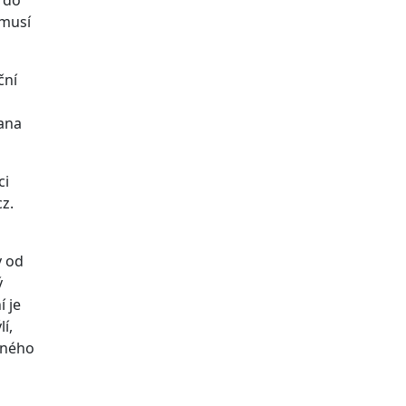
í do
 musí
ční
Jana
ci
z.
y od
ý
í je
í,
bného