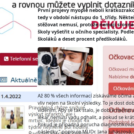
První projevy myopie neboli krátkozrako
tedy v období nástupu do 1. třídy. Někteř
stěžovat nemusí, protože nemají srovnán
školy vyšetřit u očního specialisty. Pod
školáků a deset procent předškoláků.
Až 80 % všech informací získáváme očima 
vliv nejen na školní výsledky. To je dost d
viděním. Aby se tak stalo, je dobré nechat 
lékař nemusí vadu odhalit, a pokud se kr
Pokud je případná porucha diagnostikován
následky,“ popisuje MUDr. Jana Juhászová