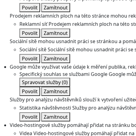
Povolit
Zamítnout
Prodejem reklamních ploch na této stránce mohou rekl
Reklamní síť
Prodejem reklamních ploch na této st
Povolit
Zamítnout
Sociální sítě mohou usnadnit práci se stránkou a pomáha
Sociální sítě
Sociální sítě mohou usnadnit práci se 
Povolit
Zamítnout
Google může využívat vaše údaje k měření publika, re
Specifický souhlas se službami Google
Google může
Spravovat služby
(0)
Povolit
Zamítnout
Služby pro analýzu návštěvníků slouží k vytvoření užiteč
Statistika návštěvnosti
Služby pro analýzu návštěvní
Povolit
Zamítnout
Video-hostingové služby pomáhají přidat na stránku bo
Videa
Video-hostingové služby pomáhají přidat na 