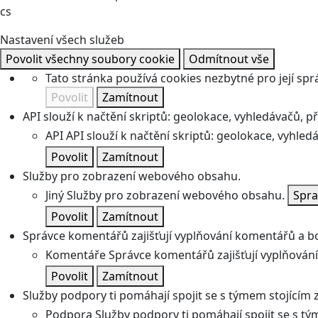
cs
Nastavení všech služeb
Povolit všechny soubory cookie
Odmítnout vše
Tato stránka používá cookies nezbytné pro její spr
Povolit
Zamítnout
API slouží k načtění skriptů: geolokace, vyhledávačů, pře
API
API slouží k načtění skriptů: geolokace, vyhledá
Povolit
Zamítnout
Služby pro zobrazení webového obsahu.
Jiný
Služby pro zobrazení webového obsahu.
Spra
Povolit
Zamítnout
Správce komentářů zajišťují vyplňování komentářů a boj
Komentáře
Správce komentářů zajišťují vyplňování
Povolit
Zamítnout
Služby podpory ti pomáhají spojit se s týmem stojícím z
Podpora
Služby podpory ti pomáhají spojit se s tý