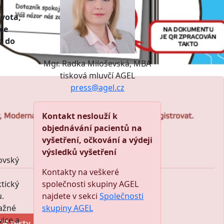
ivota,
ace
m do
Mgr. Radka Miloševská, MBA
tisková mluvčí AGEL
press@agel.cz
Kontakt neslouží k
objednávání pacientů na
vyšetření, očkování a výdeji
výsledků vyšetření
ovský
Kontakty na veškeré
ktický
společnosti skupiny AGEL
u.
najdete v sekci
Společnosti
važné
skupiny AGEL
ice a