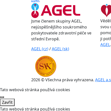
Zpět
Věděl
Jsme členem skupiny AGEL,
svou 
nejúspěšnějšího soukromého
pomoc
poskytovatele zdravotní péče ve
ji po
střední Evropě.
AGEL
.
AGEL (cz)
/
AGEL (sk)
2026 © Všechna práva vyhrazena.
AGEL a.s
Tato webová stránka používá cookies
Zavřít
Tato webová stránka používá cookies