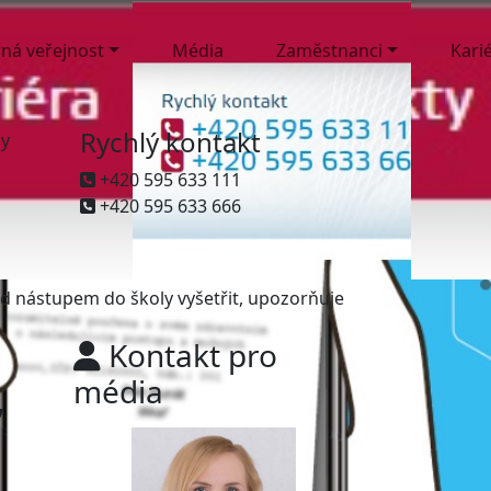
ná veřejnost
Média
Zaměstnanci
Kari
Rychlý kontakt
ny
+420 595 633 111
+420 595 633 666
řed nástupem do školy vyšetřit, upozorňuje
Kontakt pro
média
,