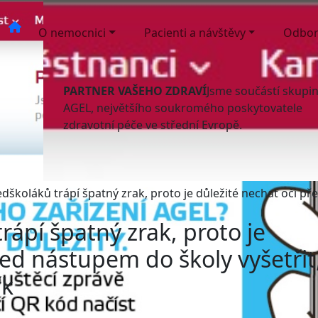
O nemocnici
Pacienti a návštěvy
Odbor
PARTNER VAŠEHO ZDRAVÍ
Jsme součástí skupi
AGEL, největšího soukromého poskytovatele
zdravotní péče ve střední Evropě.
dškoláků trápí špatný zrak, proto je důležité nechat oči p
rápí špatný zrak, proto je
řed nástupem do školy vyšetřit
řk