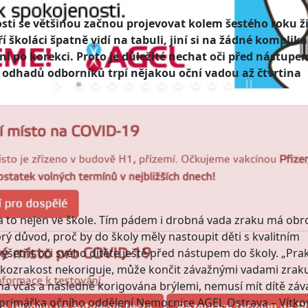
sti se většinou začnou projevovat kolem šestého roku ž
í školáci špatně vidí na tabuli, jiní si na žádné komplik
í po korekci. Proto je důležité nechat oči před nástupe
le odhadů odborníků trpí nějakou oční vadou až čtvrtina
a to nejen ve škole. Tím pádem i drobná vada zraku má obr
obrý důvod, proč by do školy měly nastoupit děti s kvalitním
vyšetřit oči svého dítěte ještě před nástupem do školy. „Pra
átkozrakost nekoriguje, může končit závažnými vadami zrak
a včas a následně korigována brýlemi, nemusí mít dítě zá
, primářka očního oddělení Nemocnice AGEL Ostrava – Vítkov