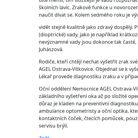
dítě menší, tím složitější je vadu rozpozn
školních lavic. Zrakové funkce u novorozen
naučit dívat se. Kolem sedmého roku je vý
vidět stejně kvalitně jako zdravý dospělý.
(dioptrické) vady, jako je například krát
nevýznamné vady jsou dokonce tak časté, že 
Juhászová.
Rodiče, kteří chtějí nechat vyšetřit zrak 
AGEL Ostrava-Vítkovice. Objednat se k vyše
Lékař provede diagnostiku zraku a v přípa
Oční oddělení Nemocnice AGEL Ostrava-Vítk
základního vyšetření oka až po složité ope
důraz je kladen na preventivní diagnostiku,
ambulance optometristy a oční optika, která
kontaktních čoček, čtecích pomůcek, pouzd
servisu brýlí.