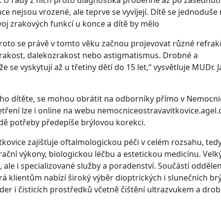
at. U řady z nich proto diagnostika proběhne až po zasednut
ce nejsou vrozené, ale teprve se vyvíjejí. Dítě se jednoduše
voj zrakových funkcí u konce a dítě by mělo
 Proto se právě v tomto věku začnou projevovat různé refrak
kozrakost, dalekozrakost nebo astigmatismus. Drobné a
se vyskytují až u třetiny dětí do 15 let,“ vysvětluje MUDr. 
svého dítěte, se mohou obrátit na odborníky přímo v Nemocni
tření lze i online na webu nemocniceostravavitkovice.agel.c
dě potřeby předepíše brýlovou korekci.
ovice zajišťuje oftalmologickou péči v celém rozsahu, ted
rační výkony, biologickou léčbu a estetickou medicínu. Velk
 ale i specializované služby a poradenství. Součástí oddělen
 klientům nabízí široký výběr dioptrických i slunečních brýl
er i čisticích prostředků včetně čištění ultrazvukem a dro