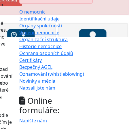
ým
O nemocnici
Identifikační údaje
ná
Orgány společnosti
res,
Vedení nemocnice
ího
Organizační struktura
 ve
Historie nemocnice
Ochrana osobních údajů
Certifikáty
Bezpečný AGEL
zaci
Oznamování (whistleblowing)
dování
Novinky a média
nebo
Napsali jste nám
teré
 a
Online
formuláře:
odle
Napište nám
čím je