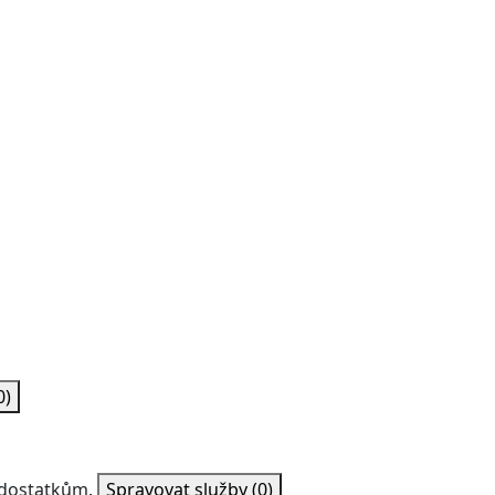
0)
nedostatkům.
Spravovat služby
(0)