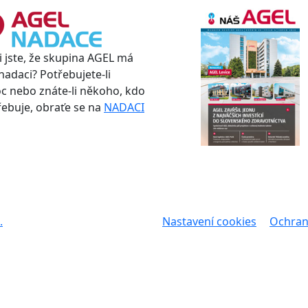
i jste, že skupina AGEL má
nadaci? Potřebujete-li
 nebo znáte-li někoho, kdo
třebuje, obraťe se na
NADACI
.
Nastavení cookies
Ochran