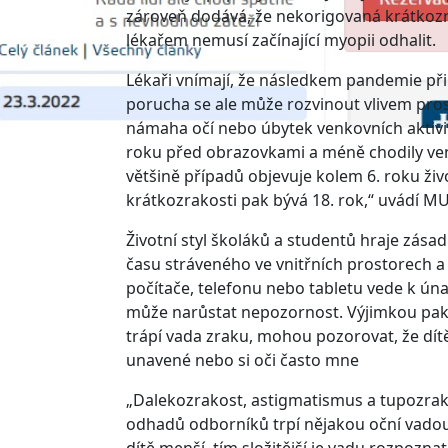
zároveň dodává, že nekorigovaná krátkozra
lékařem nemusí začínající myopii odhalit.
Lékaři vnímají, že následkem pandemie př
porucha se ale může rozvinout vlivem prostře
námaha očí nebo úbytek venkovních aktivit
roku před obrazovkami a méně chodily ven
většině případů objevuje kolem 6. roku živ
krátkozrakosti pak bývá 18. rok,“ uvádí MU
Životní styl školáků a studentů hraje zásad
času stráveného ve vnitřních prostorech 
počítače, telefonu nebo tabletu vede k ú
může narůstat nepozornost. Výjimkou pak ne
trápí vada zraku, mohou pozorovat, že dítě
unavené nebo si oči často mne
„Dalekozrakost, astigmatismus a tupozrakost
odhadů odborníků trpí nějakou oční vadou 