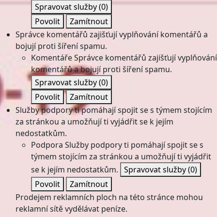
Spravovat služby
(0)
Povolit
Zamítnout
Správce komentářů zajišťují vyplňování komentářů a
bojují proti šíření spamu.
Komentáře
Správce komentářů zajišťují vyplňování
komentářů a bojují proti šíření spamu.
Spravovat služby
(0)
Povolit
Zamítnout
Služby podpory ti pomáhají spojit se s týmem stojícím
za stránkou a umožňují ti vyjádřit se k jejím
nedostatkům.
Podpora
Služby podpory ti pomáhají spojit se s
týmem stojícím za stránkou a umožňují ti vyjádřit
se k jejím nedostatkům.
Spravovat služby
(0)
Povolit
Zamítnout
Prodejem reklamních ploch na této stránce mohou
reklamní sítě vydělávat peníze.