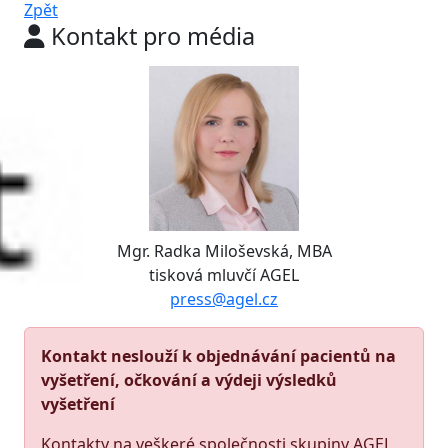
Zpět
Kontakt pro média
Mgr. Radka Miloševská, MBA
tisková mluvčí AGEL
press@agel.cz
Kontakt neslouží k objednávání pacientů na
vyšetření, očkování a výdeji výsledků
vyšetření
Kontakty na veškeré společnosti skupiny AGEL