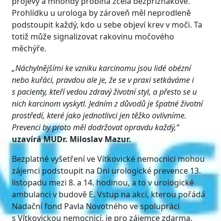
projevy a mnohdy probíhá zcela bezpříznakově.
Prohlídku u urologa by zároveň měl neprodleně
podstoupit každý, kdo u sebe objeví krev v moči. Ta
totiž může signalizovat rakovinu močového
měchýře.
„Náchylnějšími ke vzniku karcinomu jsou lidé obézní
nebo kuřáci, pravdou ale je, že se v praxi setkáváme i
s pacienty, kteří vedou zdravý životní styl, a přesto se u
nich karcinom vyskytl. Jedním z důvodů je špatné životní
prostředí, které jako jednotlivci jen těžko ovlivníme.
Prevenci by proto měl dodržovat opravdu každý,“
uzavírá
MUDr. Miloslav Mazur.
Bezplatné vyšetření ve Vítkovické nemocnici mohou
zájemci podstoupit na Dni urologické prevence 13.
listopadu mezi 8. a 14. hodinou, a to v urologické
ambulanci v budově E. Vstup na akci, kterou pořádá
Nadační fond Pavla Novotného ve spolupráci
s Vítkovickou nemocnicí, je pro zájemce zdarma.