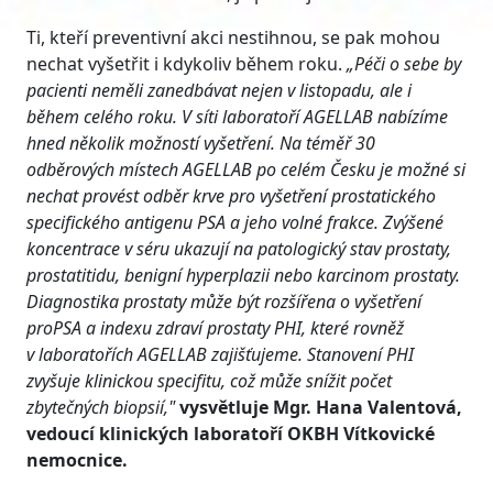
Ti, kteří preventivní akci nestihnou, se pak mohou
nechat vyšetřit i kdykoliv během roku.
„Péči o sebe by
pacienti neměli zanedbávat nejen v listopadu, ale i
během celého roku. V síti laboratoří AGELLAB nabízíme
hned několik možností vyšetření. Na téměř 30
odběrových místech AGELLAB po celém Česku je možné si
nechat provést odběr krve pro vyšetření prostatického
specifického antigenu PSA a jeho volné frakce. Zvýšené
koncentrace v séru ukazují na patologický stav prostaty,
prostatitidu, benigní hyperplazii nebo karcinom prostaty.
Diagnostika prostaty může být rozšířena o vyšetření
proPSA a indexu zdraví prostaty PHI, které rovněž
v laboratořích AGELLAB zajišťujeme. Stanovení PHI
zvyšuje klinickou specifitu, což může snížit počet
zbytečných biopsií,"
vysvětluje Mgr. Hana Valentová,
vedoucí klinických laboratoří OKBH Vítkovické
nemocnice.