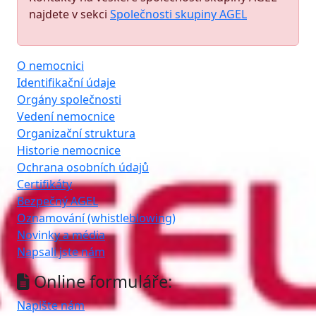
najdete v sekci
Společnosti skupiny AGEL
O nemocnici
Identifikační údaje
Orgány společnosti
Vedení nemocnice
Organizační struktura
Historie nemocnice
Ochrana osobních údajů
Certifikáty
Bezpečný AGEL
Oznamování (whistleblowing)
Novinky a média
Napsali jste nám
Online formuláře:
Napište nám