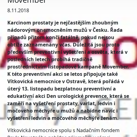
8.11.2018
Karcinom prostaty je nejčastějším zhoubným
nádorovým onemocněním mužů v Česku. Řada
případů přitom končí fatálně, pokud nejsou
obtíže zaznamenány včas. Důležitá jsou proto
především preventivní vyšetření a osvěta, která v
posledních letech probíhá tradičně
prostřednictvím listopadové kampaně Movember.
K této preventivní akci se letos připojuje také
Vítkovická nemocnice v Ostravě, která pořádá v
úterý 13. listopadu bezplatnou preventivní a
edukativní akci Den urologické prevence, která se
zaměří na vyšetření prostaty, varlat, ledvin i
močového měchýře u mužů a nabídne navíc i
vyšetření ledvin a močového měchýře ženám.
Vítkovická nemocnice spolu s Nadačním fondem