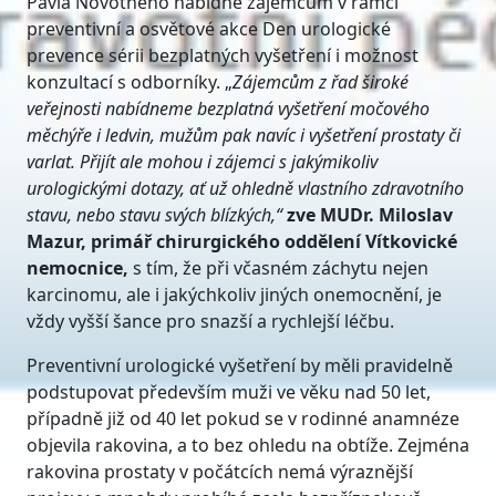
Pavla Novotného nabídne zájemcům v rámci
preventivní a osvětové akce Den urologické
prevence sérii bezplatných vyšetření i možnost
konzultací s odborníky. „
Zájemcům z řad široké
veřejnosti nabídneme bezplatná vyšetření močového
měchýře i ledvin, mužům pak navíc i vyšetření prostaty či
varlat. Přijít ale mohou i zájemci s jakýmikoliv
urologickými dotazy, ať už ohledně vlastního zdravotního
stavu, nebo stavu svých blízkých,“
zve MUDr. Miloslav
Mazur, primář chirurgického oddělení Vítkovické
nemocnice,
s tím, že při včasném záchytu nejen
karcinomu, ale i jakýchkoliv jiných onemocnění, je
vždy vyšší šance pro snazší a rychlejší léčbu.
Preventivní urologické vyšetření by měli pravidelně
podstupovat především muži ve věku nad 50 let,
případně již od 40 let pokud se v rodinné anamnéze
objevila rakovina, a to bez ohledu na obtíže. Zejména
rakovina prostaty v počátcích nemá výraznější