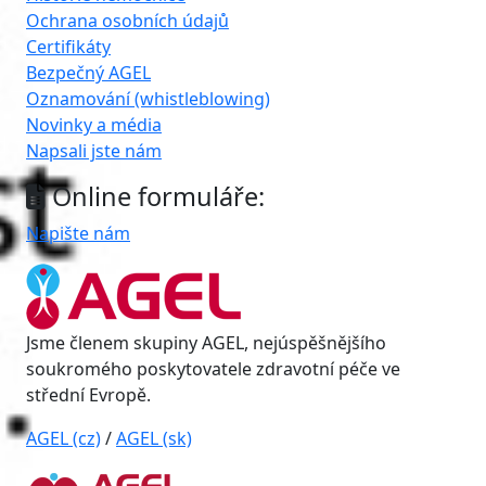
Ochrana osobních údajů
Certifikáty
Bezpečný AGEL
Oznamování (whistleblowing)
Novinky a média
Napsali jste nám
Online formuláře:
Napište nám
Jsme členem skupiny AGEL, nejúspěšnějšího
soukromého poskytovatele zdravotní péče ve
střední Evropě.
AGEL (cz)
/
AGEL (sk)