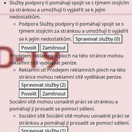
Služby podpory ti pomáhají spojit se s týmem stojícím
za stránkou a umožňují ti vyjádřit se k jejím
nedostatkům.
Podpora
Služby podpory ti pomáhají spojit se s
týmem stojícím za stránkou a umožňují ti vyjádřit
se k jejím nedostatkům.
Spravovat služby
(0)
Povolit
Zamítnout
Prodejem reklamních ploch na této stránce mohou
reklamní sítě vydělávat peníze.
Reklamní síť
Prodejem reklamních ploch na této
stránce mohou reklamní sítě vydělávat peníze.
Spravovat služby
(2)
Povolit
Zamítnout
Sociální sítě mohou usnadnit práci se stránkou a
pomáhají jí prosadit se pomocí sdílení.
Sociální sítě
Sociální sítě mohou usnadnit práci se
stránkou a pomáhají jí prosadit se pomocí sdílení.
Spravovat služby
(1)