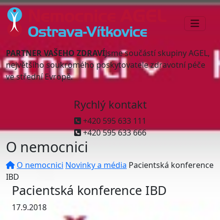
PARTNER VAŠEHO ZDRAVÍ
Jsme součástí skupiny AGEL,
největšího soukromého poskytovatele zdravotní péče
ve střední Evropě.
Rychlý kontakt
+420 595 633 111
+420 595 633 666
O nemocnici
O nemocnici
Novinky a média
Pacientská konference
IBD
Pacientská konference IBD
17.9.2018