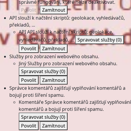
správné fungování, které nelze deaktivovat.
Povolit
Zamítnout
API slouží k načtění skriptů: geolokace, vyhledávačů,
překladů, ...
API
API slouží k načtění skriptů: geolokace,
vyhledávačů, překladů, ...
Spravovat služby
(0)
Povolit
Zamítnout
Služby pro zobrazení webového obsahu.
Jiný
Služby pro zobrazení webového obsahu.
Spravovat služby
(0)
Povolit
Zamítnout
Správce komentářů zajišťují vyplňování komentářů a
bojují proti šíření spamu.
Komentáře
Správce komentářů zajišťují vyplňování
komentářů a bojují proti šíření spamu.
Spravovat služby
(0)
Povolit
Zamítnout