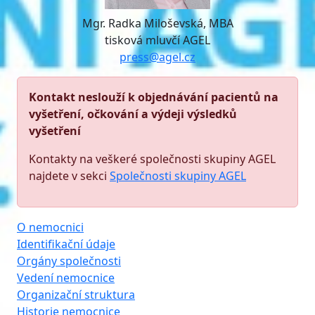
Mgr. Radka Miloševská, MBA
tisková mluvčí AGEL
press@agel.cz
Kontakt neslouží k objednávání pacientů na
vyšetření, očkování a výdeji výsledků
vyšetření
Kontakty na veškeré společnosti skupiny AGEL
najdete v sekci
Společnosti skupiny AGEL
O nemocnici
Identifikační údaje
Orgány společnosti
Vedení nemocnice
Organizační struktura
Historie nemocnice