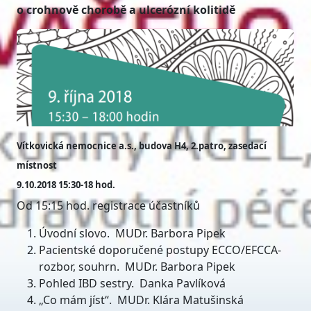
o crohnově chorobě a ulcerózní kolitidě
Vítkovická nemocnice a.s., budova H4, 2.patro, zasedací
místnost
9.10.2018 15:30-18 hod.
Od 15:15 hod. registrace účastníků
Úvodní slovo. MUDr. Barbora Pipek
Pacientské doporučené postupy ECCO/EFCCA-
rozbor, souhrn. MUDr. Barbora Pipek
Pohled IBD sestry. Danka Pavlíková
„Co mám jíst“. MUDr. Klára Matušinská